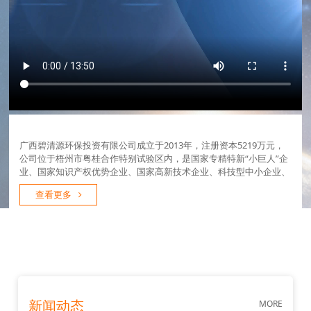
广西碧清源环保投资有限公司成立于2013年，注册资本5219万元，
公司位于梧州市粤桂合作特别试验区内，是国家专精特新“小巨人”企
业、国家知识产权优势企业、国家高新技术企业、科技型中小企业、
瞪羚企业及广西第一批制造业单项冠军示范企业。公司致力于市政、
查看更多
村镇、工业、医疗、含油...
MORE
新闻动态