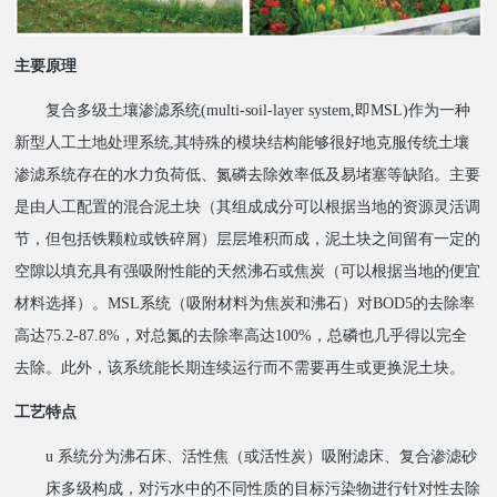
主要原理
复合多级土壤渗滤系统(
multi-soil-layer system
,
即MSL)作为一种
新型人工土地处理系统,其特殊的模块结构能够很好地克服传统土壤
渗滤系统存在的水力负荷低、氮磷去除效率低及易堵塞等缺陷。主要
是由人工配置的混合泥土块（其组成成分可以根据当地的资源灵活调
节，但包括铁颗粒或铁碎屑）层层堆积而成，泥土块之间留有一定的
空隙以填充具有强吸附性能的天然沸石或焦炭（可以根据当地的便宜
材料选择）。MSL系统（吸附材料为焦炭和沸石）对BOD5的去除率
高达75.2-87.8%，对总氮的去除率高达100%，总磷也几乎得以完全
去除。此外，该系统能长期连续运行而不需要再生或更换泥土块。
工艺特点
u
系统分为沸石床、活性焦（或活性炭）吸附滤床、复合渗滤砂
床多级构成，对污水中的不同性质的目标污染物进行针对性去除